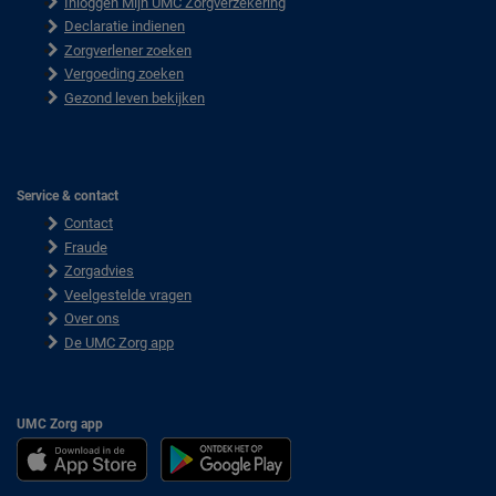
Inloggen Mijn UMC Zorgverzekering
o
o
Declaratie indienen
t
Zorgverlener zoeken
e
Vergoeding zoeken
r
Gezond leven bekijken
Service & contact
Contact
Fraude
Zorgadvies
Veelgestelde vragen
Over ons
De UMC Zorg app
UMC Zorg app