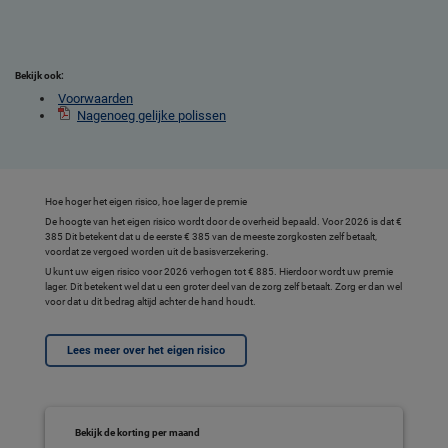
Bekijk ook:
Voorwaarden
Nagenoeg gelijke polissen
Hoe hoger het eigen risico, hoe lager de premie
De hoogte van het eigen risico wordt door de overheid bepaald. Voor 2026 is dat €
385 Dit betekent dat u de eerste € 385 van de meeste zorgkosten zelf betaalt,
voordat ze vergoed worden uit de basisverzekering.
U kunt uw eigen risico voor 2026 verhogen tot € 885. Hierdoor wordt uw premie
lager. Dit betekent wel dat u een groter deel van de zorg zelf betaalt. Zorg er dan wel
voor dat u dit bedrag altijd achter de hand houdt.
Lees meer over het eigen risico
Bekijk de korting per maand