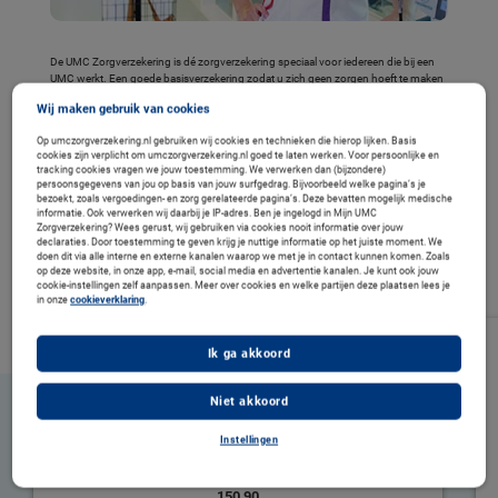
De UMC Zorgverzekering is dé zorgverzekering speciaal voor iedereen die bij een
UMC werkt. Een goede basisverzekering zodat u zich geen zorgen hoeft te maken
over een bezoek aan uw huisarts, ziekenhuis of apotheek.
Wij maken gebruik van cookies
Onze basisverzekeringen
Op umczorgverzekering.nl gebruiken wij cookies en technieken die hierop lijken. Basis
cookies zijn verplicht om umczorgverzekering.nl goed te laten werken. Voor persoonlijke en
tracking cookies vragen we jouw toestemming. We verwerken dan (bijzondere)
persoonsgegevens van jou op basis van jouw surfgedrag. Bijvoorbeeld welke pagina’s je
U kunt kiezen uit 2 type basisverzekeringen bij UMC Zorgverzekering. Een
bezoekt, zoals vergoedingen- en zorg gerelateerde pagina’s. Deze bevatten mogelijk medische
naturaverzekering en een combinatieverzekering.
informatie. Ook verwerken wij daarbij je IP-adres. Ben je ingelogd in Mijn UMC
Beweeg de pakketten van links naar rechts
Zorgverzekering? Wees gerust, wij gebruiken via cookies nooit informatie over jouw
declaraties. Door toestemming te geven krijg je nuttige informatie op het juiste moment. We
doen dit via alle interne en externe kanalen waarop we met je in contact kunnen komen. Zoals
op deze website, in onze app, e-mail, social media en advertentie kanalen. Je kunt ook jouw
cookie-instellingen zelf aanpassen. Meer over cookies en welke partijen deze plaatsen lees je
in onze
cookieverklaring
.
Ik ga akkoord
Niet akkoord
Instellingen
UMC Ruime Keuze
Naturaverzekering
150,90