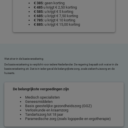
€ 385:
geen korting
€ 485
u krijgt € 2,50 korting
€ 585:
u krijgt € 5 korting
€ 685:
u krijgt € 7,50 korting
€ 785:
u krijgt € 10 korting
€ 885:
u krijgt € 15,00 korting
Wat zit er in de basisverzekering
De basisverzekering is verplicht voor iedere Nederlander. De regering bepaalt ook wat er in de
basisverzekering zit. Dat is in ieder geval de belangrijkste zorg, zoals ziekenhuiszorg en de
huisarts.
De belangrijkste vergoedingen zijn
Medisch specialisten
Geneesmiddelen
Basis geestelijke gezondheidszorg (GGZ)
Verloskunde en kraamzorg
Tandartszorg tot 18 jaar
Paramedische zorg (zoals logopedie en ergotherapie)