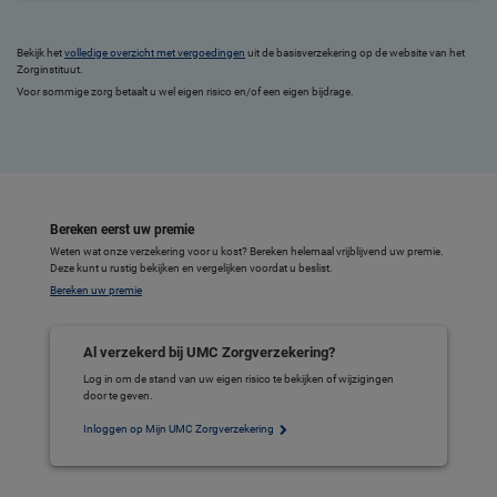
Bekijk het
volledige overzicht met vergoedingen
uit de basisverzekering op de website van het
Zorginstituut.
Voor sommige zorg betaalt u wel eigen risico en/of een eigen bijdrage.
Bereken eerst uw premie
Weten wat onze verzekering voor u kost? Bereken helemaal vrijblijvend uw premie.
Deze kunt u rustig bekijken en vergelijken voordat u beslist.
Bereken uw premie
Al verzekerd bij UMC Zorgverzekering?
Log in om de stand van uw eigen risico te bekijken of wijzigingen
door te geven.
Inloggen op Mijn UMC Zorgverzekering