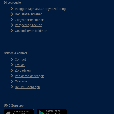
Direct regelen
F
Inloggen Mijn UMC Zorgverzekering
o
o
Declaratie indienen
t
Zorgverlener zoeken
e
Vergoeding zoeken
r
Gezond leven bekijken
Service & contact
Contact
Fraude
Zorgadvies
Veelgestelde vragen
Over ons
De UMC Zorg app
UMC Zorg app