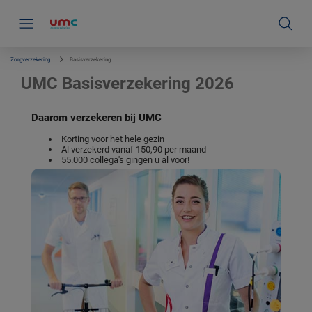
S
k
i
p
l
i
Zorgverzekering
Basisverzekering
n
k
UMC Basisverzekering 2026
s
n
a
Daarom verzekeren bij UMC
v
i
Korting voor het hele gezin
g
Al verzekerd vanaf 150,90 per maand
a
55.000 collega's gingen u al voor!
t
i
e