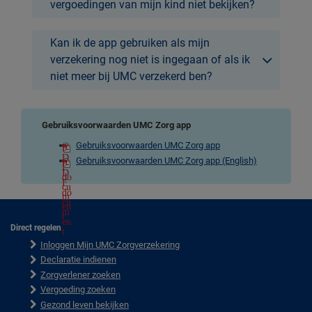
vergoedingen van mijn kind niet bekijken?
Kan ik de app gebruiken als mijn
verzekering nog niet is ingegaan of als ik
niet meer bij UMC verzekerd ben?
Gebruiksvoorwaarden UMC Zorg app
Gebruiksvoorwaarden UMC Zorg app
Gebruiksvoorwaarden UMC Zorg app (English)
Direct regelen
F
Inloggen Mijn UMC Zorgverzekering
o
o
Declaratie indienen
t
Zorgverlener zoeken
e
Vergoeding zoeken
r
Gezond leven bekijken