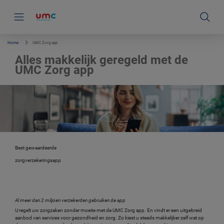
S
k
i
p
l
i
Home
UMC Zorg app
n
k
Alles makkelijk geregeld met de
s
UMC Zorg app
n
a
v
i
g
a
t
i
e
Best gewaardeerde
zorgverzekeringsapp
Al meer dan 2 miljoen verzekerden gebruiken de app
U regelt uw zorgzaken zonder moeite met de UMC Zorg app. En vindt er een uitgebreid
aanbod van services voor gezondheid en zorg. Zo kiest u steeds makkelijker zelf wat op