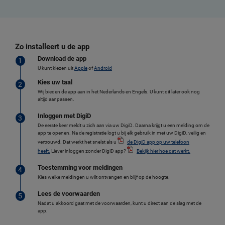
Zo installeert u de app
Download de app
U kunt kiezen uit
Apple
of
Android
Kies uw taal
Wij bieden de app aan in het Nederlands en Engels. U kunt dit later ook nog
altijd aanpassen.
Inloggen met DigiD
De eerste keer meldt u zich aan via uw DigiD. Daarna krijgt u een melding om de
app te openen. Na de registratie logt u bij elk gebruik in met uw DigiD, veilig en
vertrouwd. Dat werkt het snelst als u
de DigiD app op uw telefoon
heeft.
Liever inloggen zonder DigiD app?
Bekijk hier hoe dat werkt.
Toestemming voor meldingen
Kies welke meldingen u wilt ontvangen en blijf op de hoogte.
Lees de voorwaarden
Nadat u akkoord gaat met de voorwaarden, kunt u direct aan de slag met de
app.