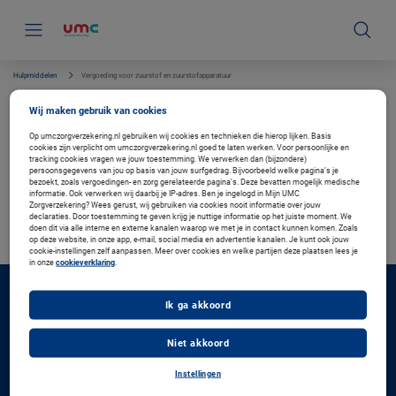
S
k
i
p
l
i
Hulpmiddelen
Vergoeding voor zuurstof en zuurstofapparatuur
n
k
Vergoeding voor zuurstof en
Wij maken gebruik van cookies
s
zuurstofapparatuur
n
Op umczorgverzekering.nl gebruiken wij cookies en technieken die hierop lijken. Basis
a
cookies zijn verplicht om umczorgverzekering.nl goed te laten werken. Voor persoonlijke en
v
tracking cookies vragen we jouw toestemming. We verwerken dan (bijzondere)
i
persoonsgegevens van jou op basis van jouw surfgedrag. Bijvoorbeeld welke pagina’s je
g
bezoekt, zoals vergoedingen- en zorg gerelateerde pagina’s. Deze bevatten mogelijk medische
Verzekerd bij ons?
a
informatie. Ook verwerken wij daarbij je IP-adres. Ben je ingelogd in Mijn UMC
t
Zorgverzekering? Wees gerust, wij gebruiken via cookies nooit informatie over jouw
Log in met uw DigiD en bekijk uw persoonlijke vergoeding.
declaraties. Door toestemming te geven krijg je nuttige informatie op het juiste moment. We
i
Ga naar de inlogpagina
doen dit via alle interne en externe kanalen waarop we met je in contact kunnen komen. Zoals
e
op deze website, in onze app, e-mail, social media en advertentie kanalen. Je kunt ook jouw
cookie-instellingen zelf aanpassen. Meer over cookies en welke partijen deze plaatsen lees je
in onze
cookieverklaring
.
Direct regelen
Ik ga akkoord
F
Inloggen Mijn UMC Zorgverzekering
o
o
Declaratie indienen
Niet akkoord
t
Zorgverlener zoeken
e
Instellingen
Vergoeding zoeken
r