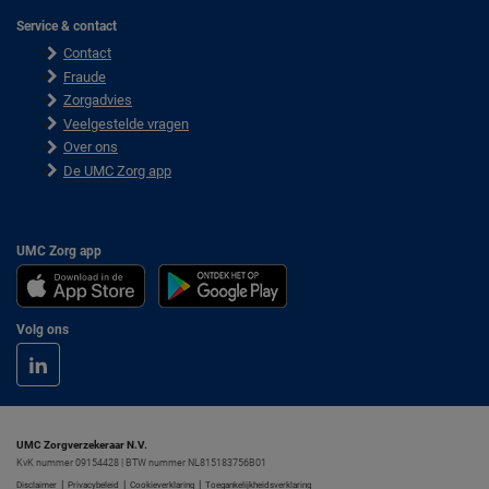
Service & contact
Contact
Fraude
Zorgadvies
Veelgestelde vragen
Over ons
De UMC Zorg app
UMC Zorg app
Volg ons
UMC Zorgverzekeraar N.V.
KvK nummer 09154428 | BTW nummer NL815183756B01
|
|
|
Disclaimer
Privacybeleid
Cookieverklaring
Toegankelijkheidsverklaring