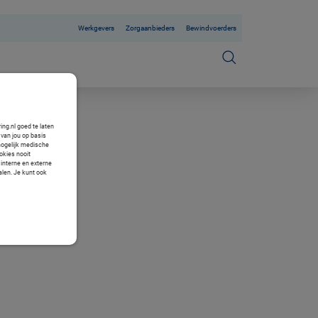
Werkgevers
Zorgaanbieders
Bewindvoerders
ng.nl goed te laten
van jou op basis
mogelijk medische
okies nooit
 interne en externe
alen. Je kunt ook