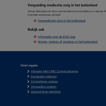
Vergoeding medische zorg in het buitenland
Het kan altijd gebeuren dat u naar het ziekenhuis moet tijdens uw vakantie.
financiële verrassingen achteraf.
Vergoedingen zorg in het buitenland
Bekijk ook
Informatie over de EHIC-pas
Wonen, werken of studeren in het buitenland
Direct regelen
F
Inloggen Mijn UMC Zorgverzekering
o
o
Declaratie indienen
t
Zorgverlener zoeken
e
Vergoeding zoeken
r
Gezond leven bekijken