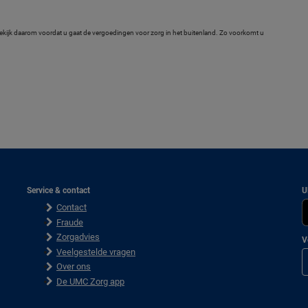
 Bekijk daarom voordat u gaat de vergoedingen voor zorg in het buitenland. Zo voorkomt u
Service & contact
U
Contact
Fraude
Zorgadvies
V
Veelgestelde vragen
Over ons
De UMC Zorg app