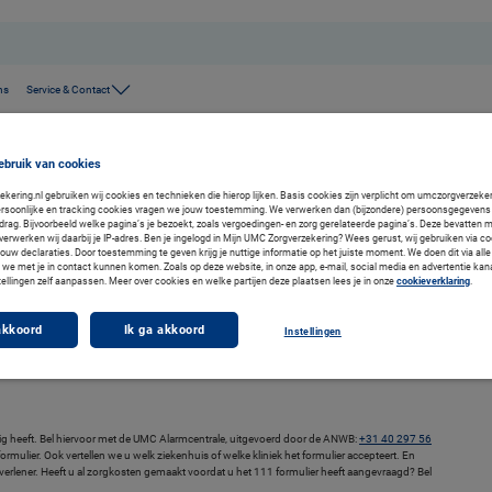
ns
Service & Contact
ebruik van cookies
ering.nl gebruiken wij cookies en technieken die hierop lijken. Basis cookies zijn verplicht om umczorgverzekeri
rsoonlijke en tracking cookies vragen we jouw toestemming. We verwerken dan (bijzondere) persoonsgegevens 
drag. Bijvoorbeeld welke pagina’s je bezoekt, zoals vergoedingen- en zorg gerelateerde pagina’s. Deze bevatten 
medische hulp een 111 formulier nodig. Dit formulier regelt u op het moment dat u zorg
verwerken wij daarbij je IP-adres. Ben je ingelogd in Mijn UMC Zorgverzekering? Wees gerust, wij gebruiken via co
jouw declaraties. Door toestemming te geven krijg je nuttige informatie op het juiste moment. We doen dit via alle
we met je in contact kunnen komen. Zoals op deze website, in onze app, e-mail, social media en advertentie kan
tellingen zelf aanpassen. Meer over cookies en welke partijen deze plaatsen lees je in onze
cookieverklaring
.
akkoord
Ik ga akkoord
Instellingen
ig heeft. Bel hiervoor met de UMC Alarmcentrale, uitgevoerd door de ANWB:
+31 40 297 56
rmulier. Ook vertellen we u welk ziekenhuis of welke kliniek het formulier accepteert. En
gverlener. Heeft u al zorgkosten gemaakt voordat u het 111 formulier heeft aangevraagd? Bel