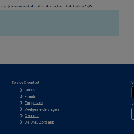
 op tijd in via
www.digid.n
l
. Hoe u dit doet, leest u in de brief van DigiD.
Service & contact
U
Contact
Fraude
Zorgadvies
V
Veelgestelde vragen
Over ons
De UMC Zorg app