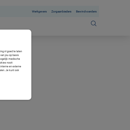
Werkgevers
Zorgaanbieders
Bewindvoerders
ng.nl goed te laten
van jou op basis
mogelijk medische
okies nooit
 interne en externe
alen. Je kunt ook