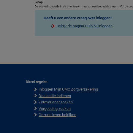
Let op:
De activeringscode in de brief werkt maar tot een bepaalde datum. Vul de code
Heeft u een andere vraag over inloggen?
Bekijk de pagina Hulp bij inloggen
Direct regelen
F
Inloggen Mijn UMC Zorgverzekering
o
o
Declaratie indienen
t
Zorgverlener zoeken
e
Vergoeding zoeken
r
Gezond leven bekijken