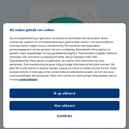
Wij maken gebruik van cookies
Op umczorgverzekering.nl gebruiken wij cookies en technieken die hierop lijken. Basis
cookies zijn verplicht om umczorgverzekering.nl goed te laten werken. Voor persoonlijke en
tracking cookies vragen we jouw toestemming. We verwerken dan (bijzondere)
persoonsgegevens van jou op basis van jouw surfgedrag. Bijvoorbeeld welke pagina’s je
bezoekt, zoals vergoedingen- en zorg gerelateerde pagina’s. Deze bevatten mogelijk medische
informatie. Ook verwerken wij daarbij je IP-adres. Ben je ingelogd in Mijn UMC
Zorgverzekering? Wees gerust, wij gebruiken via cookies nooit informatie over jouw
declaraties. Door toestemming te geven krijg je nuttige informatie op het juiste moment. We
doen dit via alle interne en externe kanalen waarop we met je in contact kunnen komen. Zoals
op deze website, in onze app, e-mail, social media en advertentie kanalen. Je kunt ook jouw
cookie-instellingen zelf aanpassen. Meer over cookies en welke partijen deze plaatsen lees je
in onze
cookieverklaring
.
Ik ga akkoord
2. Slaap met een overgang-pakket
Niet akkoord
Wist je dat je na een goede nachtrust fitter, alerter, creatiever en socialer bent? Slecht slapen
kan de somberheid en lusteloosheid vergroten. Er is dus alles gelegen aan een goede
nachtrust. In de overgang kan je slaap worden verstoord. Maak voor jezelf een goed
Instellingen
slapen pakketje, met:
Een kom met ijs naast je bed en een sjaal erop. Word je