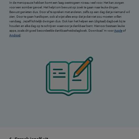
In de menopauze hebben komt een laag oestrogeen niveau veel voor. Het kan zorgen
voor een somber gevoel. Het helpt om bewust op zoek te gaan naar leuke dingen.
Bewust genieten dus. Door af te spreken met anderen, zelfs op een dag dat je niemand wil
zien. Door te gaan hardlopen, ook al wijst alles erop dat je dat niet zou moeten willen
vandaag. Jezelf lichtelijk dwingen dus. Ook kan het helpen een (digitaal) dagboek bij te
houden en elke dag op te schrijven waarvoor je dankbaar bent. Hiervoor bestaan leuke
apps, zoals dit goed beoordeelde dankbaarheidsdagboek. Download 'm voor
Apple
of
Android
.