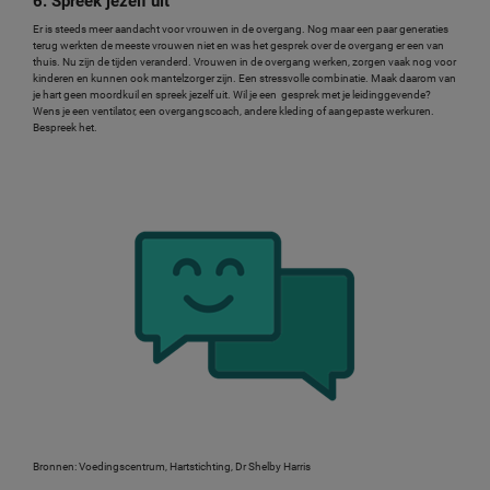
6. Spreek jezelf uit
Er is steeds meer aandacht voor vrouwen in de overgang. Nog maar een paar generaties
terug werkten de meeste vrouwen niet en was het gesprek over de overgang er een van
thuis. Nu zijn de tijden veranderd. Vrouwen in de overgang werken, zorgen vaak nog voor
kinderen en kunnen ook mantelzorger zijn. Een stressvolle combinatie. Maak daarom van
je hart geen moordkuil en spreek jezelf uit. Wil je een gesprek met je leidinggevende?
Wens je een ventilator, een overgangscoach, andere kleding of aangepaste werkuren.
Bespreek het.
Bronnen: Voedingscentrum, Hartstichting, Dr Shelby Harris