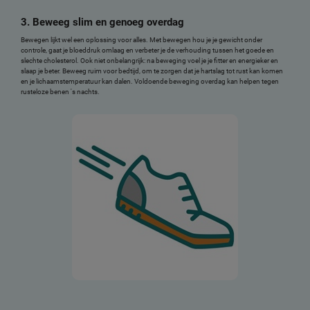
3. Beweeg slim en genoeg overdag
Bewegen lijkt wel een oplossing voor alles. Met bewegen hou je je gewicht onder
controle, gaat je bloeddruk omlaag en verbeter je de verhouding tussen het goede en
slechte cholesterol. Ook niet onbelangrijk: na beweging voel je je fitter en energieker en
slaap je beter. Beweeg ruim voor bedtijd, om te zorgen dat je hartslag tot rust kan komen
en je lichaamstemperatuur kan dalen. Voldoende beweging overdag kan helpen tegen
rusteloze benen 's nachts.