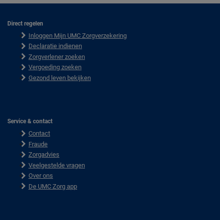
Direct regelen
F
Inloggen Mijn UMC Zorgverzekering
o
o
Declaratie indienen
t
Zorgverlener zoeken
e
Vergoeding zoeken
r
Gezond leven bekijken
Service & contact
Contact
Fraude
Zorgadvies
Veelgestelde vragen
Over ons
De UMC Zorg app