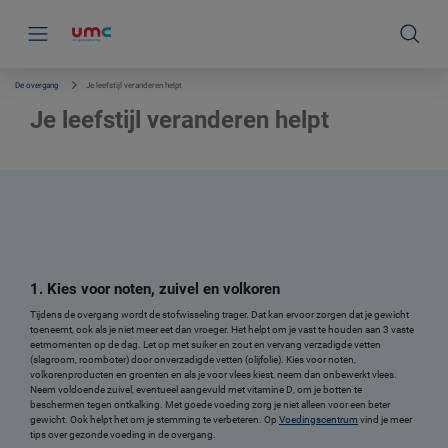
S
k
i
p
l
i
De overgang
Je leefstijl veranderen helpt
n
k
Je leefstijl veranderen helpt
s
n
a
v
Zelf wat doen aan de ongemakken in de overgang. Het kan helpen om je leefstijl
i
aan te passen. Een gezonde leefstijl heeft zowel een lichamelijk als mentaal effect.
g
Hieronder lees je 6 tips voor het verbeteren van je leefstijl.
a
t
Wil je nog meer tips en verdieping? Bekijk de
drie webinars van huisarts Tamara de
i
Weijer
.
e
1. Kies voor noten, zuivel en volkoren
Tijdens de overgang wordt de stofwisseling trager. Dat kan ervoor zorgen dat je gewicht
toeneemt, ook als je niet meer eet dan vroeger. Het helpt om je vast te houden aan 3 vaste
eetmomenten op de dag. Let op met suiker en zout en vervang verzadigde vetten
(slagroom, roomboter) door onverzadigde vetten (olijfolie). Kies voor noten,
volkorenproducten en groenten en als je voor vlees kiest, neem dan onbewerkt vlees.
Neem voldoende zuivel, eventueel aangevuld met vitamine D, om je botten te
beschermen tegen ontkalking. Met goede voeding zorg je niet alleen voor een beter
gewicht. Ook helpt het om je stemming te verbeteren. Op
Voedingscentrum
vind je meer
tips over gezonde voeding in de overgang.