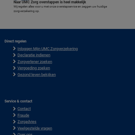
Naar UMC Zorg overstappen is heel makkelijk
Wij regelen alles voor u met onze overstapservice en zeggen uw huidige
zorgverzekering op.
Direct regelen
F
Inloggen Mijn UMC Zorgverzekering
o
o
Declaratie indienen
t
Zorgverlener zoeken
e
Vergoeding zoeken
r
Gezond leven bekijken
Service & contact
Contact
Fraude
Zorgadvies
Veelgestelde vragen
Over ons