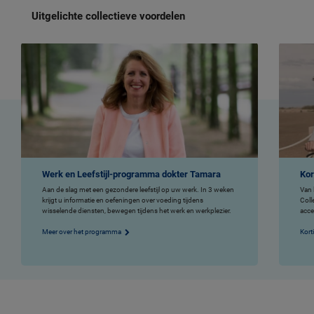
Uitgelichte collectieve voordelen
Werk en Leefstijl-programma dokter Tamara
Kor
Aan de slag met een gezondere leefstijl op uw werk. In 3 weken
Van 
krijgt u informatie en oefeningen over voeding tijdens
Coll
wisselende diensten, bewegen tijdens het werk en werkplezier.
acce
Meer over het programma
Kort