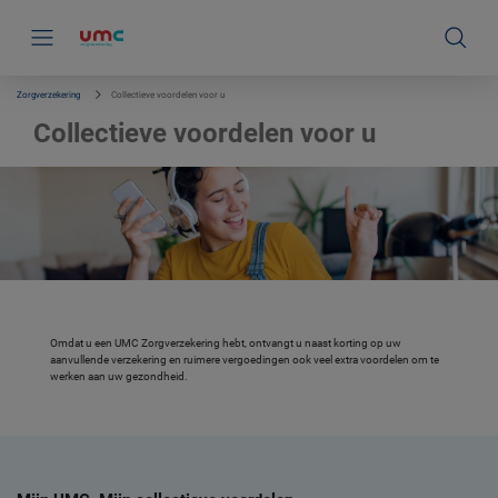
S
k
i
p
l
i
Zorgverzekering
Collectieve voordelen voor u
n
k
Collectieve voordelen voor u
s
n
a
v
i
g
a
t
i
e
Omdat u een UMC Zorgverzekering hebt, ontvangt u naast korting op uw
aanvullende verzekering en ruimere vergoedingen ook veel extra voordelen om te
werken aan uw gezondheid.