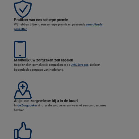
Voordelen van een zorgverzekering via UMC Zorgverzekerin
Profiteer van een scherpe premie
Wij hebben blijvend een scherpe premie en passende
aanvullende
pakketten
.
Makkelijk uw zorgzaken zelf regelen
Regel snel en gemakkelijk zorgzaken in de
. De best
UMC Zorg app
beoordeelde zorgapp van Nederland.
Altijd een zorgverlener bij u in de buurt
In
de Zorgzoeker
vindt u alle zorgverleners waar wij een contract mee
hebben.