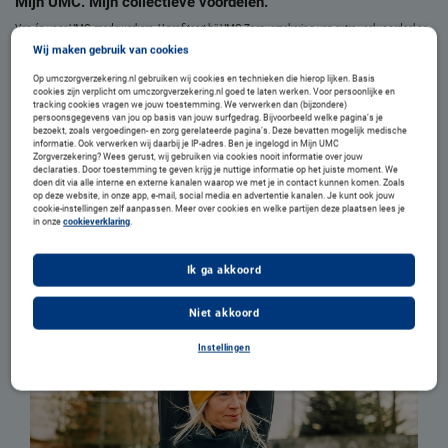
Mijn UMC. Mijn collectieve voordelen.
Van én voor UMC-medewerkers. U profiteert bij UMC Zorgverzekering van extra veel voordeel op
uw zorgverzekering via uw werkgever.
Wij maken gebruik van cookies
Op umczorgverzekering.nl gebruiken wij cookies en technieken die hierop lijken. Basis
cookies zijn verplicht om umczorgverzekering.nl goed te laten werken. Voor persoonlijke en
tracking cookies vragen we jouw toestemming. We verwerken dan (bijzondere)
persoonsgegevens van jou op basis van jouw surfgedrag. Bijvoorbeeld welke pagina’s je
bezoekt, zoals vergoedingen- en zorg gerelateerde pagina’s. Deze bevatten mogelijk medische
informatie. Ook verwerken wij daarbij je IP-adres. Ben je ingelogd in Mijn UMC
Zorgverzekering? Wees gerust, wij gebruiken via cookies nooit informatie over jouw
declaraties. Door toestemming te geven krijg je nuttige informatie op het juiste moment. We
doen dit via alle interne en externe kanalen waarop we met je in contact kunnen komen. Zoals
op deze website, in onze app, e-mail, social media en advertentie kanalen. Je kunt ook jouw
cookie-instellingen zelf aanpassen. Meer over cookies en welke partijen deze plaatsen lees je
in onze
cookieverklaring
.
Voordeliger verzekerd en extra ruime vergoedingen
Ontvang korting op de premie voor u en uw gezin. En profiteer van extra
Ik ga akkoord
ruime vergoedingen voor fysiotherapie, mondzorg en orthodontie.
Meer over financieel voordeel
Niet akkoord
Instellingen