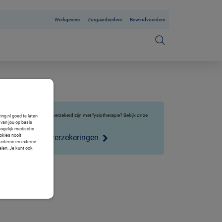
Werkgevers
Zorgaanbieders
Bewindvoerders
Wilt u ook aanvullend verzekerd zijn met fysiotherapie? Bekijk onze
ng.nl goed te laten
pakketten.
van jou op basis
mogelijk medische
Aanvullende verzekeringen
okies nooit
 interne en externe
alen. Je kunt ook