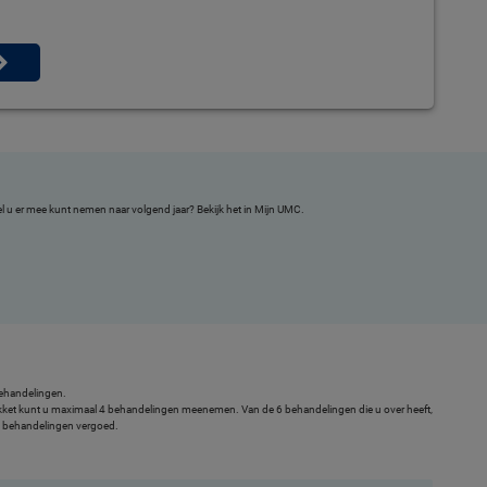
el u er mee kunt nemen naar volgend jaar? Bekijk het in Mijn UMC.
obehandelingen.
akket kunt u maximaal 4 behandelingen meenemen. Van de 6 behandelingen die u over heeft,
22 behandelingen vergoed.