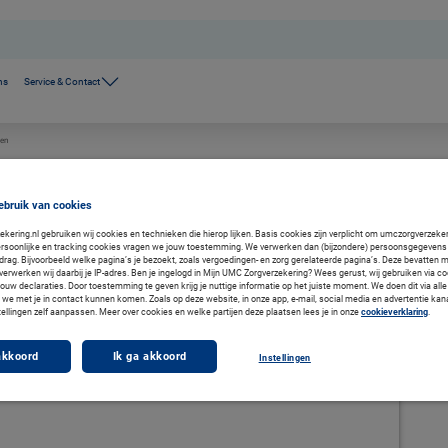
ns
Service & Contact
men
ebruik van cookies
ering.nl gebruiken wij cookies en technieken die hierop lijken. Basis cookies zijn verplicht om umczorgverzekeri
rsoonlijke en tracking cookies vragen we jouw toestemming. We verwerken dan (bijzondere) persoonsgegevens 
ot 6 behandelingen per jaar meenemen naar het volgende jaar. Zo benut u de voordelen van
drag. Bijvoorbeeld welke pagina’s je bezoekt, zoals vergoedingen- en zorg gerelateerde pagina’s. Deze bevatten 
t. U krijgt dit standaard bij iedere aanvullende verzekering met fysiotherapie van UMC.
verwerken wij daarbij je IP-adres. Ben je ingelogd in Mijn UMC Zorgverzekering? Wees gerust, wij gebruiken via co
jouw declaraties. Door toestemming te geven krijg je nuttige informatie op het juiste moment. We doen dit via alle
we met je in contact kunnen komen. Zoals op deze website, in onze app, e-mail, social media en advertentie kan
tellingen zelf aanpassen. Meer over cookies en welke partijen deze plaatsen lees je in onze
cookieverklaring
.
akkoord
Ik ga akkoord
Instellingen