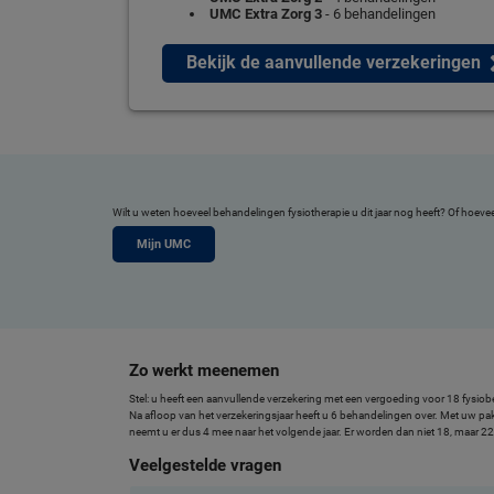
UMC Extra Zorg 3
- 6 behandelingen
Bekijk de aanvullende verzekeringen
Wilt u weten hoeveel behandelingen fysiotherapie u dit jaar nog heeft? Of hoeve
Mijn UMC
Zo werkt meenemen
Stel: u heeft een aanvullende verzekering met een vergoeding voor 18 fysi
Na afloop van het verzekeringsjaar heeft u 6 behandelingen over. Met uw p
neemt u er dus 4 mee naar het volgende jaar. Er worden dan niet 18, maar 
Veelgestelde vragen