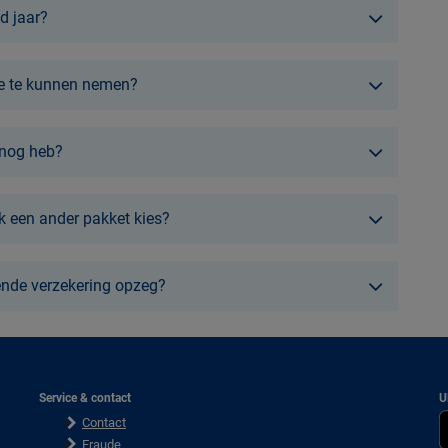
d jaar?
ee te kunnen nemen?
 nog heb?
 een ander pakket kies?
ende verzekering opzeg?
Service & contact
U
Contact
Fraude