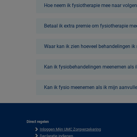
Hoe neem ik fysiotherapie mee naar volgen
Betaal ik extra premie om fysiotherapie m
Waar kan ik zien hoeveel behandelingen ik
Kan ik fysiobehandelingen meenemen als ik
Kan ik fysio meenemen als ik mijn aanvull
Direct regelen
F
Inloggen Mijn UMC Zorgverzekering
o
o
Declaratie indienen