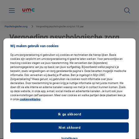
S
k
i
p
l
i
Psychologische zorg
Vergoeding psychologische zorg tot 18 jaar
n
k
Vergoeding psychologische zorg
s
tot 18 jaar
n
Wij maken gebruik van cookies
a
v
Op umczorgverzekering.nl gebruiken wij cookies en technieken die hierop lijken. Basis
i
cookies zijn verplicht om umczorgverzekering.nl goed te laten werken. Voor persoonlijke en
g
tracking cookies vragen we jouw toestemming. We verwerken dan (bijzondere)
Verzekerd bij ons?
persoonsgegevens van jou op basis van jouw surfgedrag. Bijvoorbeeld welke pagina’s je
a
bezoekt, zoals vergoedingen- en zorg gerelateerde pagina’s. Deze bevatten mogelijk medische
t
Log in met uw DigiD en bekijk uw persoonlijke vergoeding.
informatie. Ook verwerken wij daarbij je IP-adres. Ben je ingelogd in Mijn UMC
i
Zorgverzekering? Wees gerust, wij gebruiken via cookies nooit informatie over jouw
Ga naar de inlogpagina
e
declaraties. Door toestemming te geven krijg je nuttige informatie op het juiste moment. We
doen dit via alle interne en externe kanalen waarop we met je in contact kunnen komen. Zoals
op deze website, in onze app, e-mail, social media en advertentie kanalen. Je kunt ook jouw
cookie-instellingen zelf aanpassen. Meer over cookies en welke partijen deze plaatsen lees je
in onze
cookieverklaring
.
Vind een zorgverlener bij u in de buurt
In de Zorgzoeker vindt u een fysiotherapeut, arts of therapeut bij u in de buurt. En
ziet u met welke zorgverleners wij afspraken hebben.
Ik ga akkoord
Zorgverlener zoeken
Niet akkoord
Instellingen