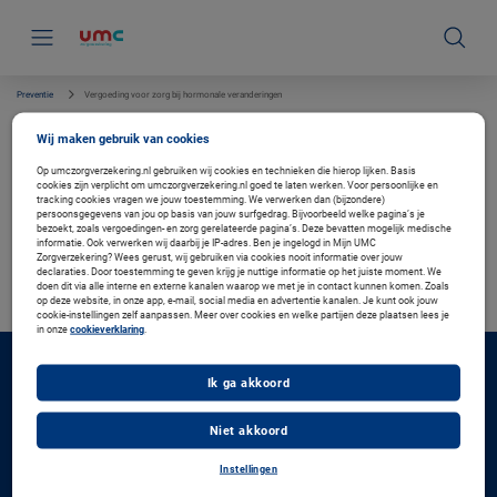
S
k
i
p
l
i
Preventie
Vergoeding voor zorg bij hormonale veranderingen
n
k
Vergoeding voor zorg bij
Wij maken gebruik van cookies
s
hormonale veranderingen
n
Op umczorgverzekering.nl gebruiken wij cookies en technieken die hierop lijken. Basis
a
cookies zijn verplicht om umczorgverzekering.nl goed te laten werken. Voor persoonlijke en
v
tracking cookies vragen we jouw toestemming. We verwerken dan (bijzondere)
i
persoonsgegevens van jou op basis van jouw surfgedrag. Bijvoorbeeld welke pagina’s je
g
bezoekt, zoals vergoedingen- en zorg gerelateerde pagina’s. Deze bevatten mogelijk medische
Verzekerd bij ons?
a
informatie. Ook verwerken wij daarbij je IP-adres. Ben je ingelogd in Mijn UMC
t
Zorgverzekering? Wees gerust, wij gebruiken via cookies nooit informatie over jouw
Log in met uw DigiD en bekijk uw persoonlijke vergoeding.
declaraties. Door toestemming te geven krijg je nuttige informatie op het juiste moment. We
i
Ga naar de inlogpagina
doen dit via alle interne en externe kanalen waarop we met je in contact kunnen komen. Zoals
e
op deze website, in onze app, e-mail, social media en advertentie kanalen. Je kunt ook jouw
cookie-instellingen zelf aanpassen. Meer over cookies en welke partijen deze plaatsen lees je
in onze
cookieverklaring
.
Direct regelen
Ik ga akkoord
F
Inloggen Mijn UMC Zorgverzekering
o
o
Declaratie indienen
Niet akkoord
t
Zorgverlener zoeken
e
Instellingen
Vergoeding zoeken
r