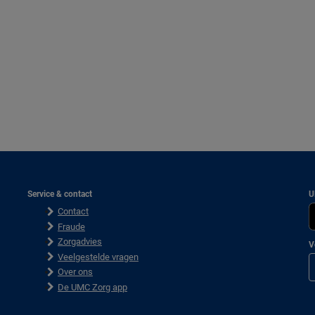
Service & contact
U
Contact
Fraude
Zorgadvies
V
Veelgestelde vragen
Over ons
De UMC Zorg app