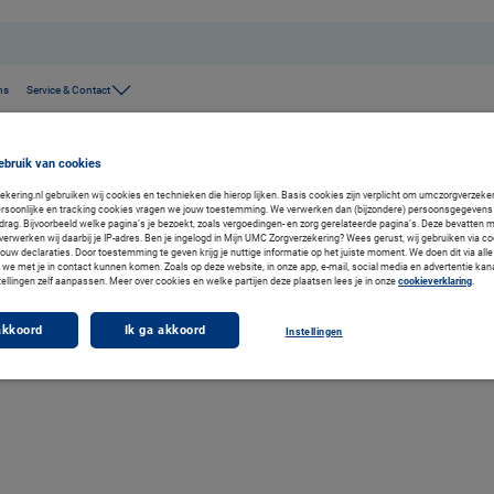
ns
Service & Contact
ebruik van cookies
ering.nl gebruiken wij cookies en technieken die hierop lijken. Basis cookies zijn verplicht om umczorgverzekeri
rsoonlijke en tracking cookies vragen we jouw toestemming. We verwerken dan (bijzondere) persoonsgegevens 
drag. Bijvoorbeeld welke pagina’s je bezoekt, zoals vergoedingen- en zorg gerelateerde pagina’s. Deze bevatten 
verwerken wij daarbij je IP-adres. Ben je ingelogd in Mijn UMC Zorgverzekering? Wees gerust, wij gebruiken via co
jouw declaraties. Door toestemming te geven krijg je nuttige informatie op het juiste moment. We doen dit via alle
we met je in contact kunnen komen. Zoals op deze website, in onze app, e-mail, social media en advertentie kan
tellingen zelf aanpassen. Meer over cookies en welke partijen deze plaatsen lees je in onze
cookieverklaring
.
akkoord
Ik ga akkoord
Instellingen