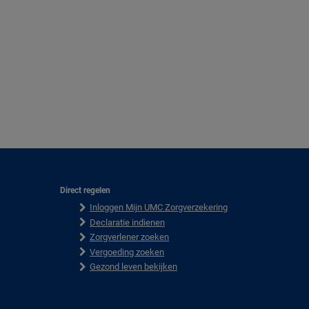
Direct regelen
F
Inloggen Mijn UMC Zorgverzekering
o
o
Declaratie indienen
t
Zorgverlener zoeken
e
Vergoeding zoeken
r
Gezond leven bekijken