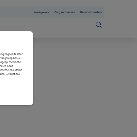
Werkgevers
Zorgaanbieders
Bewindvoerders
ng.nl goed te laten
van jou op basis
mogelijk medische
okies nooit
 interne en externe
alen. Je kunt ook