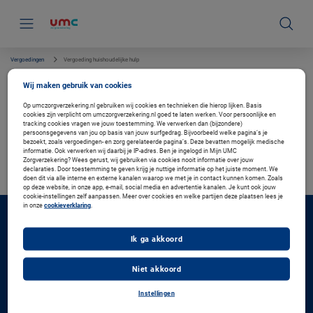
S
k
i
p
l
i
Vergoedingen
Vergoeding huishoudelijke hulp
n
k
Vergoeding huishoudelijke hulp
Wij maken gebruik van cookies
s
n
Op umczorgverzekering.nl gebruiken wij cookies en technieken die hierop lijken. Basis
a
cookies zijn verplicht om umczorgverzekering.nl goed te laten werken. Voor persoonlijke en
v
tracking cookies vragen we jouw toestemming. We verwerken dan (bijzondere)
i
Verzekerd bij ons?
persoonsgegevens van jou op basis van jouw surfgedrag. Bijvoorbeeld welke pagina’s je
g
bezoekt, zoals vergoedingen- en zorg gerelateerde pagina’s. Deze bevatten mogelijk medische
Log in met uw DigiD en bekijk uw persoonlijke vergoeding.
a
informatie. Ook verwerken wij daarbij je IP-adres. Ben je ingelogd in Mijn UMC
Zorgverzekering? Wees gerust, wij gebruiken via cookies nooit informatie over jouw
t
Ga naar de inlogpagina
declaraties. Door toestemming te geven krijg je nuttige informatie op het juiste moment. We
i
doen dit via alle interne en externe kanalen waarop we met je in contact kunnen komen. Zoals
e
op deze website, in onze app, e-mail, social media en advertentie kanalen. Je kunt ook jouw
cookie-instellingen zelf aanpassen. Meer over cookies en welke partijen deze plaatsen lees je
in onze
cookieverklaring
.
Direct regelen
F
Ik ga akkoord
Inloggen Mijn UMC Zorgverzekering
o
o
Declaratie indienen
t
Niet akkoord
Zorgverlener zoeken
e
Vergoeding zoeken
r
Instellingen
Gezond leven bekijken