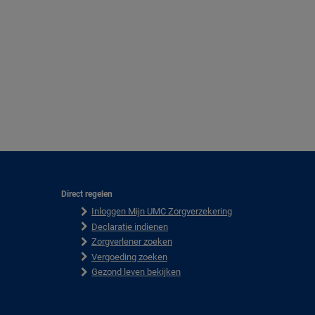
Direct regelen
F
Inloggen Mijn UMC Zorgverzekering
o
o
Declaratie indienen
t
Zorgverlener zoeken
e
Vergoeding zoeken
r
Gezond leven bekijken