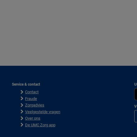
Service & contact
U
Contact
Fraude
Zorgadvies
V
Veelgestelde vragen
Over ons
De UMC Zorg app