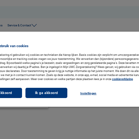
ns
Service & Contact
rg
ebruik van cookies
egzorg
ering.nl gebruiken wij cookies en technieken die hierop lijken. Basis cookies zijn verplicht om umczorgverzekeri
rsoonlijke en tracking cookies vragen we jouw toestemming. We verwerken dan (bijzondere) persoonsgegevens 
drag. Bijvoorbeeld welke pagina’s je bezoekt, zoals vergoedingen- en zorg gerelateerde pagina’s. Deze bevatten 
verwerken wij daarbij je IP-adres. Ben je ingelogd in Mijn UMC Zorgverzekering? Wees gerust, wij gebruiken via co
rapie, manuele therapie E.S, (ortho)manuele geneeskunde, craniosacraaltherapie en adem- en
jouw declaraties. Door toestemming te geven krijg je nuttige informatie op het juiste moment. We doen dit via alle
we met je in contact kunnen komen. Zoals op deze website, in onze app, e-mail, social media en advertentie kan
tellingen zelf aanpassen. Meer over cookies en welke partijen deze plaatsen lees je in onze
cookieverklaring
.
akkoord
Ik ga akkoord
Instellingen