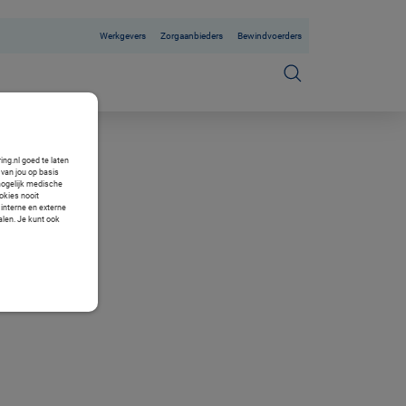
Werkgevers
Zorgaanbieders
Bewindvoerders
ng.nl goed te laten
van jou op basis
mogelijk medische
okies nooit
 interne en externe
alen. Je kunt ook