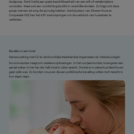
doelgroep. Denk hierbij aan gratis beschikbaarheid van een tolk of vertaler tijdens
consulten. Maar ook een voorlichtingstoolkit in verschillende talen. Zo krijgt ook deze
groep mensen de zorg die zij nodig hebben. Dankzij steun van Zilveren Kruis en
Coöperatie VGZ kan het ASF snel inspringen om de werkdruk van huisartsen te
verlichten.
Bevallen in een hotel
Samenwerking met CZ en de Koninklijke Nederlandse Organisatie van Verloskundigen
De coronacrisis vraagt om creatieve oplossingen. In het voorjaar konden zwangeren een
aantal weken in het Van der Valk hotel in Uden terecht. Omdat er in ziekenhuis Bernhoven
geen plek was. Zo konden vrouwen die een poliklinische bevalling wilden toch terecht in
hun eigen regio.