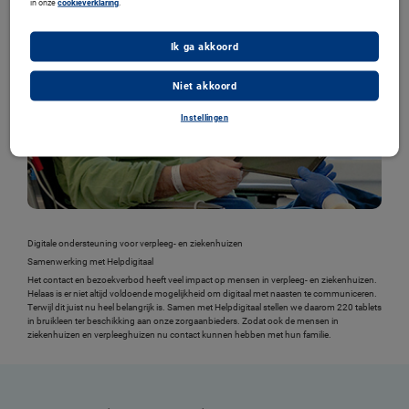
in onze
cookieverklaring
.
Ik ga akkoord
Niet akkoord
Instellingen
Digitale ondersteuning voor verpleeg- en ziekenhuizen
Samenwerking met Helpdigitaal
Het contact en bezoekverbod heeft veel impact op mensen in verpleeg- en ziekenhuizen.
Helaas is er niet altijd voldoende mogelijkheid om digitaal met naasten te communiceren.
Terwijl dit juist nu heel belangrijk is. Samen met Helpdigitaal stellen we daarom 220 tablets
in bruikleen ter beschikking aan onze zorgaanbieders. Zodat ook de mensen in
ziekenhuizen en verpleeghuizen nu contact kunnen hebben met hun familie.