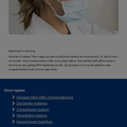
Bijspringen in de zorg
Hoe kan ik helpen? Een vraag die veel voorbij komt tijdens de coronacrisis. En dat is mooi
om te zien. Onze medewerkers willen ook graag helpen. Een aantal heeft zélf ervaring in
de zorg en een geldige BIG-registratie op zak. Zij springen nu in op die plekken waar
zorgaanbieders hulp kunnen gebruiken.
Direct regelen
F
Inloggen Mijn UMC Zorgverzekering
o
o
Declaratie indienen
t
Zorgverlener zoeken
e
Vergoeding zoeken
r
Gezond leven bekijken