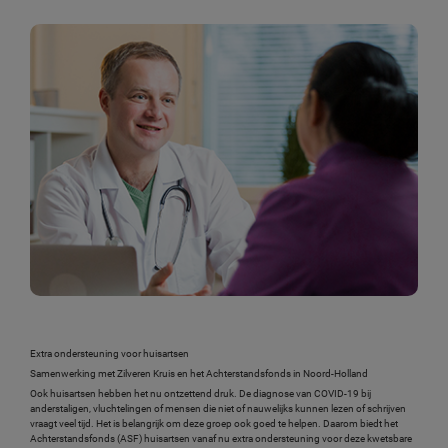
Extra ondersteuning voor huisartsen
Samenwerking met Zilveren Kruis en het Achterstandsfonds in Noord-Holland
Ook huisartsen hebben het nu ontzettend druk. De diagnose van COVID-19 bij
anderstaligen, vluchtelingen of mensen die niet of nauwelijks kunnen lezen of schrijven
vraagt veel tijd. Het is belangrijk om deze groep ook goed te helpen. Daarom biedt het
Achterstandsfonds (ASF) huisartsen vanaf nu extra ondersteuning voor deze kwetsbare