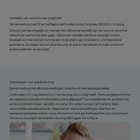
Herstellen van corona in een zorghotel
Samenwerking met CZ en het Regionaal Overleg Acute Zorgketen (ROAZ) in Limburg
Soms is het niet mogelijk om mensen die voldoende hersteld zijn van corona vanuit het
ziekenhuis naar huis te laten gaan. Zij kunnen namelijk niet thuis verzorgd worden.
Speciaal voor die mensen komt er een zorghotel in een hotel dat nu voor bezoekers
gesloten is. Zo krijgen zij toch de juiste zorg en is er in het ziekenhuis meer ruimte om
andere patiënten te verzorgen.
Oplossingen voor geplande zorg
Samenwerking met alle zorginstellingen, branche- en beroepsorganisaties
U wilt weten of u nog terecht kunt voor de zorg die u nodig heeft. Want wat gebeurt er met
een geplande operatie of behandeling die is afgezegd? Coronapatiënten en anderen met
acute problemen krijgen namelijk voorrang. We weten nu nog niet hoe lang deze
uitzonderlijke situatie zal duren. Maar samen met zorginstellingen, branche- en
beroepsorganisaties werken wij op dit moment hard aan het bedenken van oplossingen.
Om ervoor te zorgen dat iedereen de zorg blijft krijgen die nodig is.