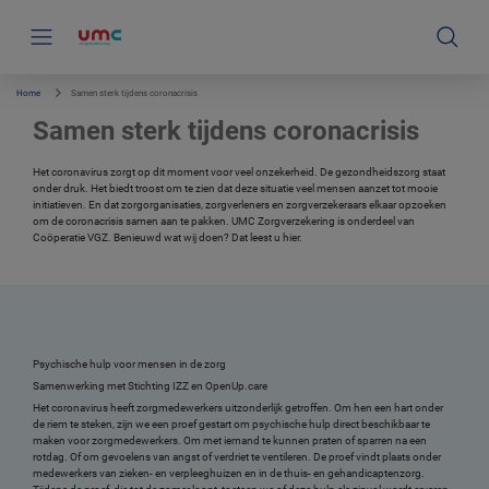
S
k
i
p
l
i
Home
Samen sterk tijdens coronacrisis
n
k
Samen sterk tijdens coronacrisis
s
n
a
Het coronavirus zorgt op dit moment voor veel onzekerheid. De gezondheidszorg staat
v
onder druk. Het biedt troost om te zien dat deze situatie veel mensen aanzet tot mooie
i
initiatieven. En dat zorgorganisaties, zorgverleners en zorgverzekeraars elkaar opzoeken
g
om de coronacrisis samen aan te pakken. UMC Zorgverzekering is onderdeel van
a
Coöperatie VGZ. Benieuwd wat wij doen? Dat leest u hier.
t
i
e
Psychische hulp voor mensen in de zorg
Samenwerking met Stichting IZZ en OpenUp.care
Het coronavirus heeft zorgmedewerkers uitzonderlijk getroffen. Om hen een hart onder
de riem te steken, zijn we een proef gestart om psychische hulp direct beschikbaar te
maken voor zorgmedewerkers. Om met iemand te kunnen praten of sparren na een
rotdag. Of om gevoelens van angst of verdriet te ventileren. De proef vindt plaats onder
medewerkers van zieken- en verpleeghuizen en in de thuis- en gehandicaptenzorg.