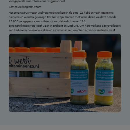
Versgeperste smoothies voor zorgpersoneel
Samenwerking met Vitam
Het coronavirus vraagt veel van medewerkers in de zorg. Ze hebben vaak intensieve
diensten en worden gevraagd flexibel te zijn. Samen met Vitam delen we deze periode
15.000 versgeperste smoothies uit aan ziekenhuizen en 126
zorginstellingen/verpleeghuizen in Brabant en Limburg. Om hardwerkende zorgverleners
een hart onder de riem te steken en ze te bedanken voor hun onvoorwaardelijke inzet.