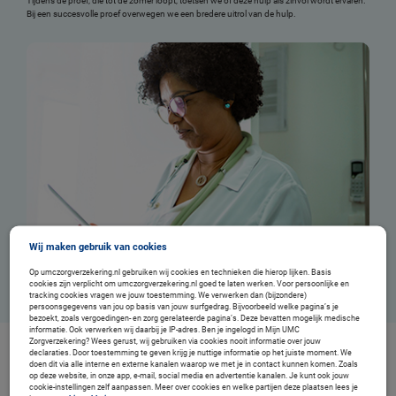
Tijdens de proef, die tot de zomer loopt, toetsen we of deze hulp als zinvol wordt ervaren.
Bij een succesvolle proef overwegen we een bredere uitrol van de hulp.
Wij maken gebruik van cookies
Op umczorgverzekering.nl gebruiken wij cookies en technieken die hierop lijken. Basis
cookies zijn verplicht om umczorgverzekering.nl goed te laten werken. Voor persoonlijke en
tracking cookies vragen we jouw toestemming. We verwerken dan (bijzondere)
persoonsgegevens van jou op basis van jouw surfgedrag. Bijvoorbeeld welke pagina’s je
bezoekt, zoals vergoedingen- en zorg gerelateerde pagina’s. Deze bevatten mogelijk medische
informatie. Ook verwerken wij daarbij je IP-adres. Ben je ingelogd in Mijn UMC
Zorgverzekering? Wees gerust, wij gebruiken via cookies nooit informatie over jouw
declaraties. Door toestemming te geven krijg je nuttige informatie op het juiste moment. We
doen dit via alle interne en externe kanalen waarop we met je in contact kunnen komen. Zoals
op deze website, in onze app, e-mail, social media en advertentie kanalen. Je kunt ook jouw
cookie-instellingen zelf aanpassen. Meer over cookies en welke partijen deze plaatsen lees je