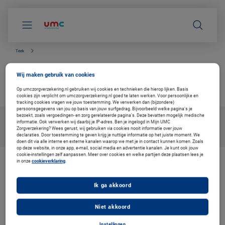
S
k
i
p
l
i
Teek
n
k
Hoe verwijder ik een teek?
s
Wij maken gebruik van cookies
n
betrouwbare info van de huisarts
a
Op umczorgverzekering.nl gebruiken wij cookies en technieken die hierop lijken. Basis
v
cookies zijn verplicht om umczorgverzekering.nl goed te laten werken. Voor persoonlijke en
i
tracking cookies vragen we jouw toestemming. We verwerken dan (bijzondere)
persoonsgegevens van jou op basis van jouw surfgedrag. Bijvoorbeeld welke pagina’s je
g
bezoekt, zoals vergoedingen- en zorg gerelateerde pagina’s. Deze bevatten mogelijk medische
a
informatie. Ook verwerken wij daarbij je IP-adres. Ben je ingelogd in Mijn UMC
t
Zorgverzekering? Wees gerust, wij gebruiken via cookies nooit informatie over jouw
i
declaraties. Door toestemming te geven krijg je nuttige informatie op het juiste moment. We
e
doen dit via alle interne en externe kanalen waarop we met je in contact kunnen komen. Zoals
op deze website, in onze app, e-mail, social media en advertentie kanalen. Je kunt ook jouw
cookie-instellingen zelf aanpassen. Meer over cookies en welke partijen deze plaatsen lees je
in onze
cookieverklaring
.
De zorg vernieuwen. Ook voor u
Bij Coöperatie VGZ werken we aan oplossingen voor gezondheid en
Ik ga akkoord
zorg. Om de zorg betaalbaar en toegankelijk te houden. Daarom
werken we samen met Thuisarts, met betrouwbare en
onafhankelijke informatie voor uw medische vragen.
Niet akkoord
Instellingen