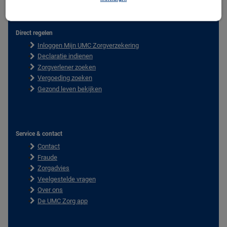
Direct regelen
F
Inloggen Mijn UMC Zorgverzekering
o
o
Declaratie indienen
t
Zorgverlener zoeken
e
Vergoeding zoeken
r
Gezond leven bekijken
Service & contact
Contact
Fraude
Zorgadvies
Veelgestelde vragen
Over ons
De UMC Zorg app