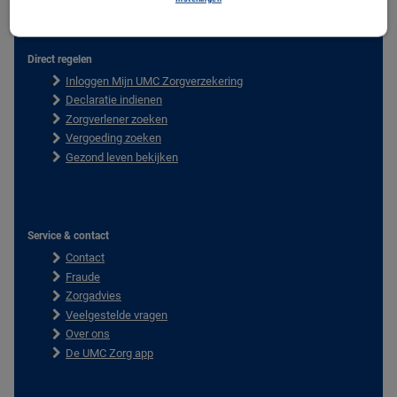
Direct regelen
F
Inloggen Mijn UMC Zorgverzekering
o
o
Declaratie indienen
t
Zorgverlener zoeken
e
Vergoeding zoeken
r
Gezond leven bekijken
Service & contact
Contact
Fraude
Zorgadvies
Veelgestelde vragen
Over ons
De UMC Zorg app