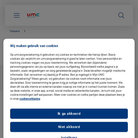
S
k
i
p
l
i
Thuisarts
n
k
Knieklachten
s
Wij maken gebruik van cookies
n
betrouwbare info van de huisarts
a
Op umczorgverzekering.nl gebruiken wij cookies en technieken die hierop lijken. Basis
v
cookies zijn verplicht om umczorgverzekering.nl goed te laten werken. Voor persoonlijke en
i
tracking cookies vragen we jouw toestemming. We verwerken dan (bijzondere)
persoonsgegevens van jou op basis van jouw surfgedrag. Bijvoorbeeld welke pagina’s je
g
bezoekt, zoals vergoedingen- en zorg gerelateerde pagina’s. Deze bevatten mogelijk medische
a
informatie. Ook verwerken wij daarbij je IP-adres. Ben je ingelogd in Mijn UMC
t
Zorgverzekering? Wees gerust, wij gebruiken via cookies nooit informatie over jouw
i
declaraties. Door toestemming te geven krijg je nuttige informatie op het juiste moment. We
e
doen dit via alle interne en externe kanalen waarop we met je in contact kunnen komen. Zoals
op deze website, in onze app, e-mail, social media en advertentie kanalen. Je kunt ook jouw
cookie-instellingen zelf aanpassen. Meer over cookies en welke partijen deze plaatsen lees je
in onze
cookieverklaring
.
De zorg vernieuwen. Ook voor u
Bij Coöperatie VGZ werken we aan oplossingen voor gezondheid en
Ik ga akkoord
zorg. Om de zorg betaalbaar en toegankelijk te houden. Daarom
werken we samen met Thuisarts, met betrouwbare en
onafhankelijke informatie voor uw medische vragen.
Niet akkoord
Instellingen