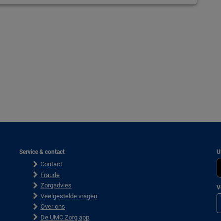
Service & contact
U
Contact
Fraude
Zorgadvies
V
Veelgestelde vragen
Over ons
De UMC Zorg app