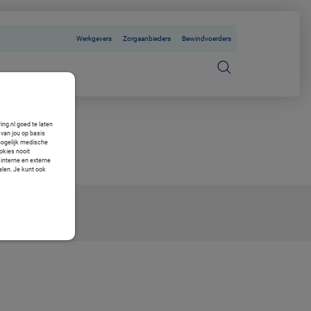
Werkgevers
Zorgaanbieders
Bewindvoerders
ng.nl goed te laten
van jou op basis
mogelijk medische
okies nooit
 interne en externe
alen. Je kunt ook