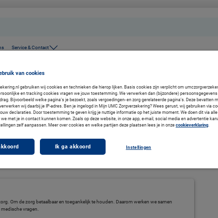
ns
Service & Contact
ebruik van cookies
ering.nl gebruiken wij cookies en technieken die hierop lijken. Basis cookies zijn verplicht om umczorgverzekeri
rsoonlijke en tracking cookies vragen we jouw toestemming. We verwerken dan (bijzondere) persoonsgegevens 
drag. Bijvoorbeeld welke pagina’s je bezoekt, zoals vergoedingen- en zorg gerelateerde pagina’s. Deze bevatten 
verwerken wij daarbij je IP-adres. Ben je ingelogd in Mijn UMC Zorgverzekering? Wees gerust, wij gebruiken via co
jouw declaraties. Door toestemming te geven krijg je nuttige informatie op het juiste moment. We doen dit via alle
we met je in contact kunnen komen. Zoals op deze website, in onze app, e-mail, social media en advertentie kan
tellingen zelf aanpassen. Meer over cookies en welke partijen deze plaatsen lees je in onze
cookieverklaring
.
akkoord
Ik ga akkoord
Instellingen
zorg. Om de zorg betaalbaar en toegankelijk te houden. Daarom werken we samen
w medische vragen.