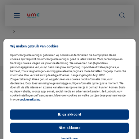
S
k
i
p
l
i
n
k
Ik heb een depressie
s
Wij maken gebruik van cookies
n
betrouwbare info van de huisarts
a
Op umczorgverzekering.nl gebruiken wij cookies en technieken die hierop lijken. Basis
v
cookies zijn verplicht om umczorgverzekering.nl goed te laten werken. Voor persoonlijke en
i
tracking cookies vragen we jouw toestemming. We verwerken dan (bijzondere)
persoonsgegevens van jou op basis van jouw surfgedrag. Bijvoorbeeld welke pagina’s je
g
bezoekt, zoals vergoedingen- en zorg gerelateerde pagina’s. Deze bevatten mogelijk medische
a
informatie. Ook verwerken wij daarbij je IP-adres. Ben je ingelogd in Mijn UMC
t
Zorgverzekering? Wees gerust, wij gebruiken via cookies nooit informatie over jouw
i
declaraties. Door toestemming te geven krijg je nuttige informatie op het juiste moment. We
e
doen dit via alle interne en externe kanalen waarop we met je in contact kunnen komen. Zoals
op deze website, in onze app, e-mail, social media en advertentie kanalen. Je kunt ook jouw
cookie-instellingen zelf aanpassen. Meer over cookies en welke partijen deze plaatsen lees je
in onze
cookieverklaring
.
De zorg vernieuwen. Ook voor u
Bij Coöperatie VGZ werken we aan oplossingen voor gezondheid en
Ik ga akkoord
zorg. Om de zorg betaalbaar en toegankelijk te houden. Daarom
werken we samen met Thuisarts, met betrouwbare en
onafhankelijke informatie voor uw medische vragen.
Niet akkoord
Instellingen