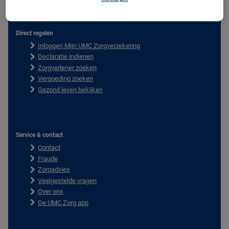
Direct regelen
F
Inloggen Mijn UMC Zorgverzekering
o
o
Declaratie indienen
t
Zorgverlener zoeken
e
Vergoeding zoeken
r
Gezond leven bekijken
Service & contact
Contact
Fraude
Zorgadvies
Veelgestelde vragen
Over ons
De UMC Zorg app