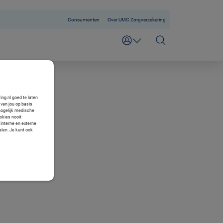
Consumenten
Over UMC Zorgverzekering
ng.nl goed te laten
van jou op basis
mogelijk medische
okies nooit
 interne en externe
alen. Je kunt ook