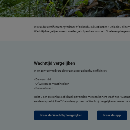
Wist u dat u zelf een zorgverlener of ziekenhuis kunt kiezen? Ook als u al 
Wachttijdvergelijker waar u sneller geholpen kan worden. Snellere optie g
Wachttijd vergelijken
In onze Wachttijdvergelijker ziet u per ziekenhuis of kliniek:
- De wachttijd
- Of we een contract hebben
- De reisafstand
Hebt u een ziekenhuis of kliniek gevonden met een kortere wachttijd? Dat mo
eerste afspraak). Hoe? Ga in de app naar de Wachttijdvergelijker en maak de v
Naar de Wachttijdvergelijker
Naar de app