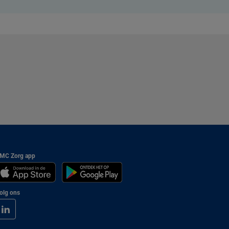
MC Zorg app
olg ons