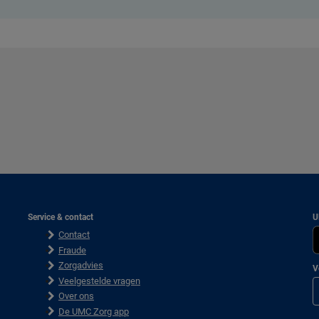
Service & contact
U
Contact
Fraude
Zorgadvies
V
Veelgestelde vragen
Over ons
De UMC Zorg app