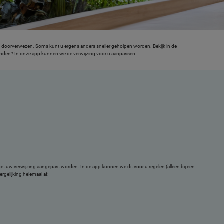
bent doorverwezen. Soms kunt u ergens anders sneller geholpen worden. Bekijk in de
evonden? In onze app kunnen we de verwijzing voor u aanpassen.
et uw verwijzing aangepast worden. In de app kunnen we dit voor u regelen (alleen bij een
ergelijking helemaal af.