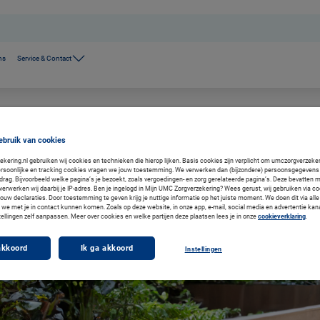
ns
Service & Contact
ebruik van cookies
ering.nl gebruiken wij cookies en technieken die hierop lijken. Basis cookies zijn verplicht om umczorgverzekeri
rsoonlijke en tracking cookies vragen we jouw toestemming. We verwerken dan (bijzondere) persoonsgegevens 
drag. Bijvoorbeeld welke pagina’s je bezoekt, zoals vergoedingen- en zorg gerelateerde pagina’s. Deze bevatten 
verwerken wij daarbij je IP-adres. Ben je ingelogd in Mijn UMC Zorgverzekering? Wees gerust, wij gebruiken via co
jouw declaraties. Door toestemming te geven krijg je nuttige informatie op het juiste moment. We doen dit via alle
we met je in contact kunnen komen. Zoals op deze website, in onze app, e-mail, social media en advertentie kan
tellingen zelf aanpassen. Meer over cookies en welke partijen deze plaatsen lees je in onze
cookieverklaring
.
akkoord
Ik ga akkoord
Instellingen