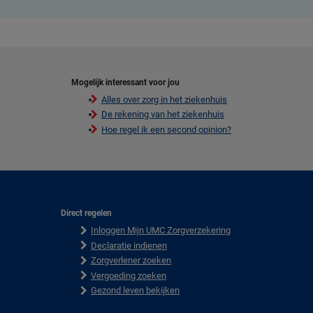
Mogelijk interessant voor jou
Alles over zorg in het ziekenhuis
De rekening van het ziekenhuis
Hoe regel ik een second opinion?
Direct regelen
F
Inloggen Mijn UMC Zorgverzekering
o
o
Declaratie indienen
t
Zorgverlener zoeken
e
Vergoeding zoeken
r
Gezond leven bekijken