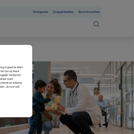
Werkgevers
Zorgaanbieders
Bewindvoerders
ng.nl goed te laten
van jou op basis
mogelijk medische
okies nooit
 interne en externe
alen. Je kunt ook